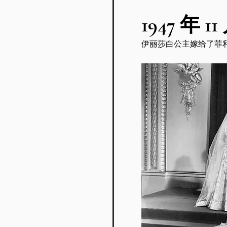
1947 年 11
伊丽莎白公主嫁给了菲