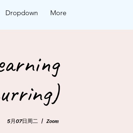
Dropdown
More
earning
urring)
5月07日周二
  |  
Zoom