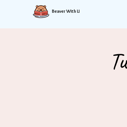
Beaver With U
Tu