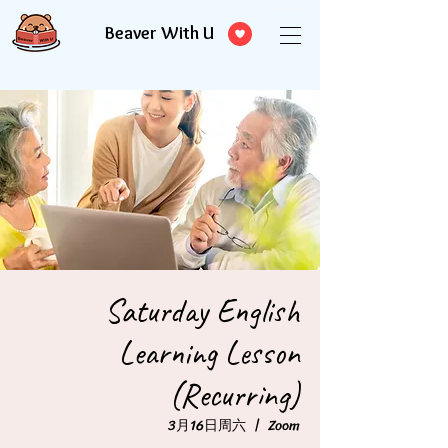
Beaver With U
Saturday English
Learning Lesson
(Recurring)
3月16日周六
  |  
Zoom