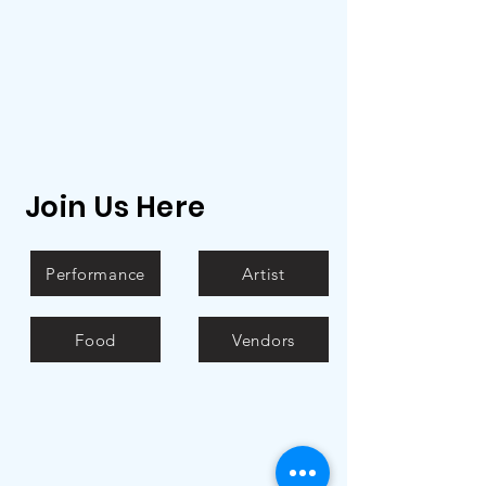
Join Us Here
Performance
Artist
Food
Vendors