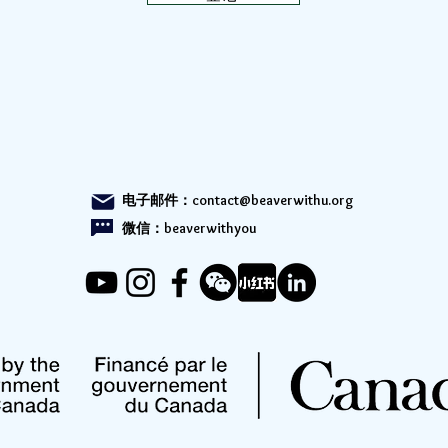
电子邮件：
contact@beaverwithu.org
微信：beaverwithyou