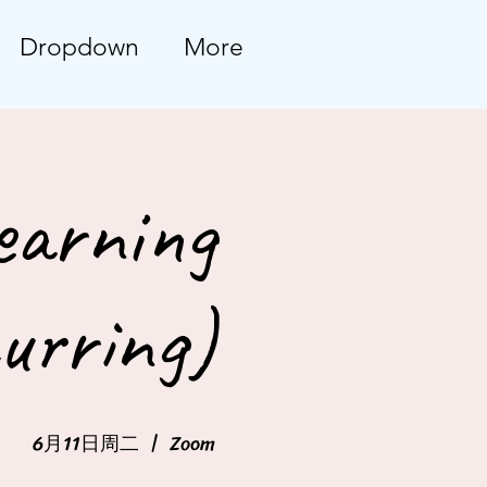
Dropdown
More
earning
urring)
6月11日周二
  |  
Zoom