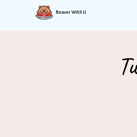
Beaver With U
Tu