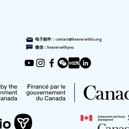
电子邮件：
contact@beaverwithu.org
微信：beaverwithyou