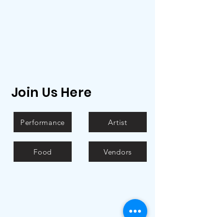
Join Us Here
Performance
Artist
Food
Vendors