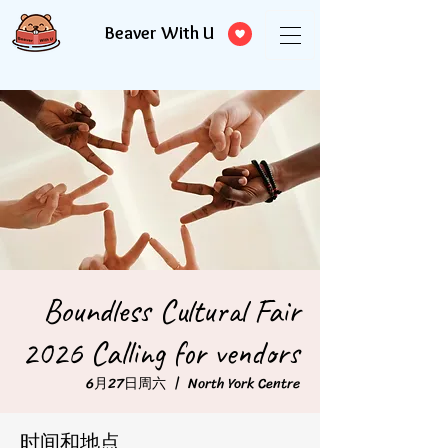
Beaver With U
Boundless Cultural Fair
2026 Calling for vendors
6月27日周六
  |  
North York Centre
时间和地点