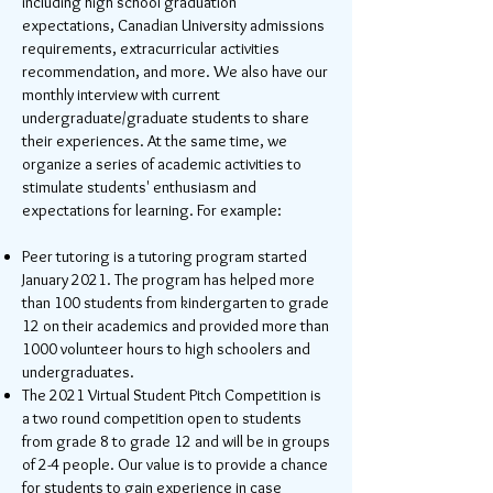
including high school graduation
expectations, Canadian University admissions
requirements, extracurricular activities
recommendation, and more. We also have our
monthly interview with current
undergraduate/graduate students to share
their experiences. At the same time, we
organize a series of academic activities to
stimulate students' enthusiasm and
expectations for learning. For example:
Peer tutoring is a tutoring program started
January 2021. The program has helped more
than 100 students from kindergarten to grade
12 on their academics and provided more than
1000 volunteer hours to high schoolers and
undergraduates.
The 2021 Virtual Student Pitch Competition is
a two round competition open to students
from grade 8 to grade 12 and will be in groups
of 2-4 people. Our value is to provide a chance
for students to gain experience in case