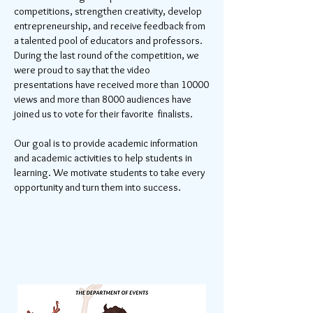
competitions, strengthen creativity, develop
entrepreneurship, and receive feedback from
a talented pool of educators and professors.
During the last round of the competition, we
were proud to say that the video
presentations have received more than 10000
views and more than 8000 audiences have
joined us to vote for their favorite finalists.
Our goal is to provide academic information
and academic activities to help students in
learning. We motivate students to take every
opportunity and turn them into success.